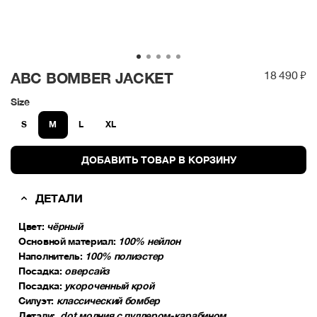
18 490 ₽
ABC BOMBER JACKET
Size
S
M
L
XL
ДОБАВИТЬ ТОВАР В КОРЗИНУ
ДЕТАЛИ
Цвет:
чёрный
Основной материал:
100% нейлон
Наполнитель:
100% полиэстер
Посадка:
оверсайз
Посадка:
укороченный крой
Силуэт:
классический бомбер
Детали: .
dot молния с пуллером-карабином